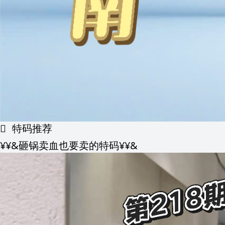
特码推荐
¥¥&砸锅卖血也要卖的特码¥¥&