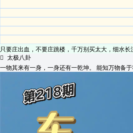
只要庄出血，不要庄跳楼，千万别买太大，细水长流，不杀鸡
太极八卦
一物其来有一身，一身还有一乾坤。 能知万物备于