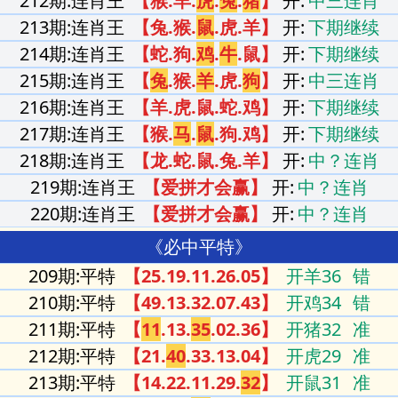
212期:连肖王
【猴.羊.
虎
.
兔
.
猪
】
开:
中三连肖
213期:连肖王
【兔.猴.
鼠
.虎.羊】
开:
下期继续
214期:连肖王
【蛇.狗.
鸡
.
牛
.鼠】
开:
下期继续
215期:连肖王
【
兔
.猴.
羊
.虎.
狗
】
开:
中三连肖
216期:连肖王
【羊.虎.鼠.蛇.鸡】
开:
下期继续
217期:连肖王
【猴.
马
.
鼠
.狗.鸡】
开:
下期继续
218期:连肖王
【龙.蛇.鼠.兔.羊】
开:
中？连肖
219期:连肖王
【爱拼才会赢】
开:
中？连肖
220期:连肖王
【爱拼才会赢】
开:
中？连肖
《必中平特》
209期:平特
【25.19.11.26.05】
开羊36
错
210期:平特
【49.13.32.07.43】
开鸡34
错
211期:平特
【
11
.13.
35
.02.36】
开猪32
准
212期:平特
【21.
40
.33.13.04】
开虎29
准
213期:平特
【14.22.11.29.
32
】
开鼠31
准