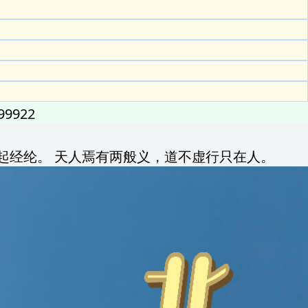
9922
起经纶。 天人焉有两般义，道不虚行只在人。