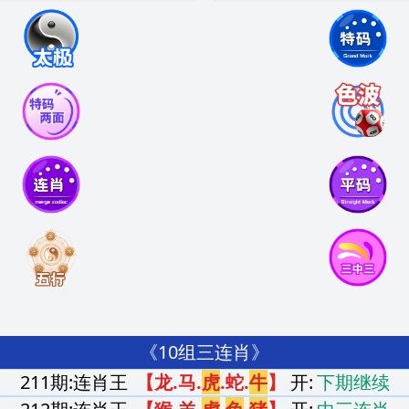
《10组三连肖》
211期:连肖王
【龙.马.
虎
.蛇.
牛
】
开:
下期继续